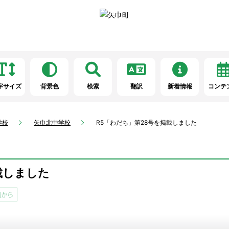
字サイズ
背景色
検索
翻訳
新着情報
コンテ
学校
矢巾北中学校
R5「わだち」第28号を掲載しました
載しました