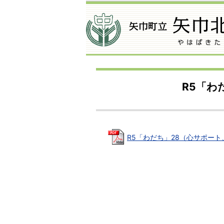
R5「わ
R5「わだち」28（心サポート、