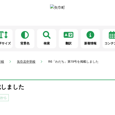
字サイズ
背景色
検索
翻訳
新着情報
コンテ
学校
矢巾北中学校
R6「わだち」第19号を掲載しました
載しました