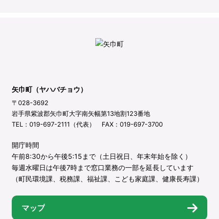
矢巾町（ヤハバチョウ）
〒028-3692
岩手県紫波郡矢巾町大字南矢幅第13地割123番地
TEL：019-697-2111（代表） FAX：019-697-3700
開庁時間
午前8:30から午後5:15まで（土日祝日、年末年始を除く）
毎週水曜日は午後7時まで窓口業務の一部を延長しています
（町民環境課、税務課、福祉課、こども家庭課、健康長寿課）
マップ