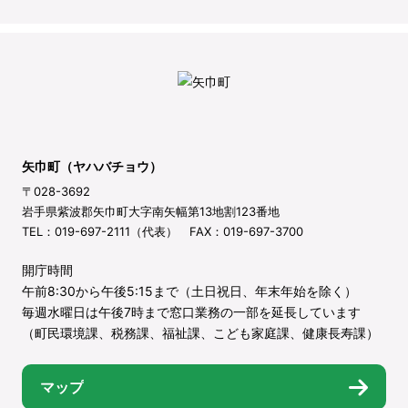
矢巾町（ヤハバチョウ）
〒028-3692
岩手県紫波郡矢巾町大字南矢幅第13地割123番地
TEL：019-697-2111（代表） FAX：019-697-3700
開庁時間
午前8:30から午後5:15まで（土日祝日、年末年始を除く）
毎週水曜日は午後7時まで窓口業務の一部を延長しています
（町民環境課、税務課、福祉課、こども家庭課、健康長寿課）
マップ