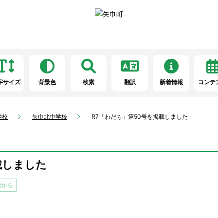
字サイズ
背景色
検索
翻訳
新着情報
コンテ
学校
矢巾北中学校
R7「わだち」第50号を掲載しました
載しました