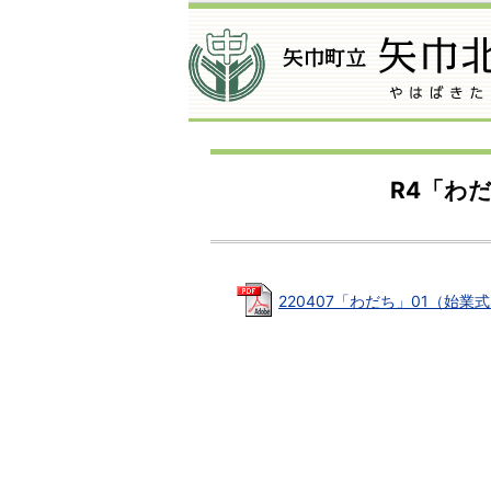
R4「わ
220407「わだち」01（始業式）.