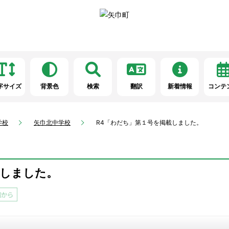
字サイズ
背景色
検索
翻訳
新着情報
コンテ
学校
矢巾北中学校
R4「わだち」第１号を掲載しました。
載しました。