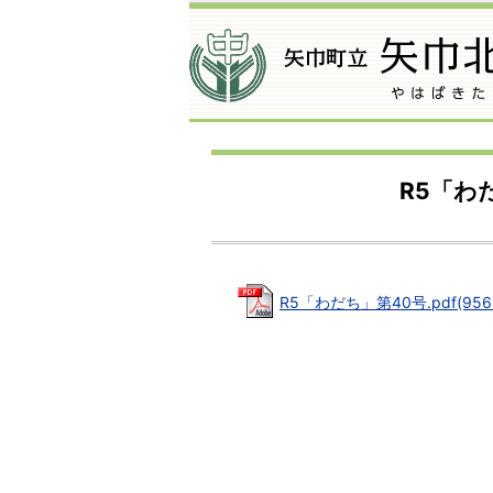
R5「わ
R5「わだち」第40号.pdf(956