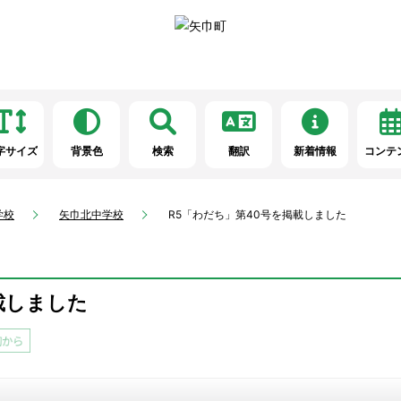
字サイズ
背景色
検索
翻訳
新着情報
コンテ
学校
矢巾北中学校
R5「わだち」第40号を掲載しました
載しました