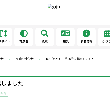
字サイズ
背景色
検索
翻訳
新着情報
コンテ
学校
矢巾北中学校
R7「わだち」第26号を掲載しました
載しました