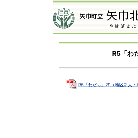
R5「わ
R5「わだち」29（地区新人・Ｎ