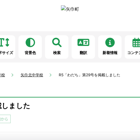
字サイズ
背景色
検索
翻訳
新着情報
コンテ
学校
矢巾北中学校
R5「わだち」第29号を掲載しました
載しました