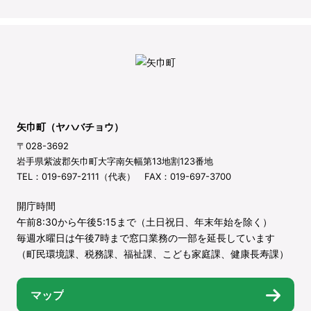
矢巾町（ヤハバチョウ）
〒028-3692
岩手県紫波郡矢巾町大字南矢幅第13地割123番地
TEL：019-697-2111（代表） FAX：019-697-3700
開庁時間
午前8:30から午後5:15まで（土日祝日、年末年始を除く）
毎週水曜日は午後7時まで窓口業務の一部を延長しています
（町民環境課、税務課、福祉課、こども家庭課、健康長寿課）
マップ