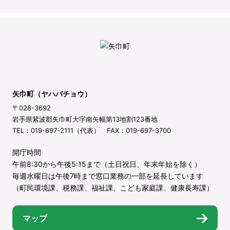
矢巾町（ヤハバチョウ）
〒028-3692
岩手県紫波郡矢巾町大字南矢幅第13地割123番地
TEL：019-697-2111（代表） FAX：019-697-3700
開庁時間
午前8:30から午後5:15まで（土日祝日、年末年始を除く）
毎週水曜日は午後7時まで窓口業務の一部を延長しています
（町民環境課、税務課、福祉課、こども家庭課、健康長寿課）
マップ