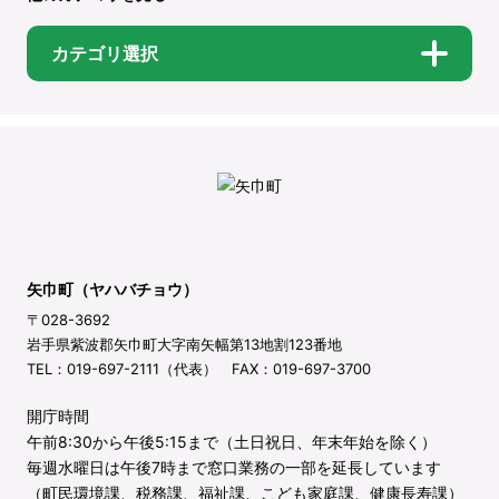
カテゴリ選択
矢巾町（ヤハバチョウ）
〒028-3692
岩手県紫波郡矢巾町大字南矢幅第13地割123番地
TEL：019-697-2111（代表） FAX：019-697-3700
開庁時間
午前8:30から午後5:15まで（土日祝日、年末年始を除く）
毎週水曜日は午後7時まで窓口業務の一部を延長しています
（町民環境課、税務課、福祉課、こども家庭課、健康長寿課）