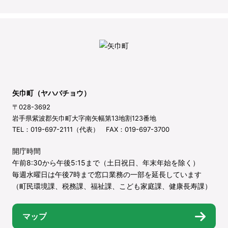
矢巾町（ヤハバチョウ）
〒028-3692
岩手県紫波郡矢巾町大字南矢幅第13地割123番地
TEL：019-697-2111（代表） FAX：019-697-3700
開庁時間
午前8:30から午後5:15まで（土日祝日、年末年始を除く）
毎週水曜日は午後7時まで窓口業務の一部を延長しています
（町民環境課、税務課、福祉課、こども家庭課、健康長寿課）
マップ