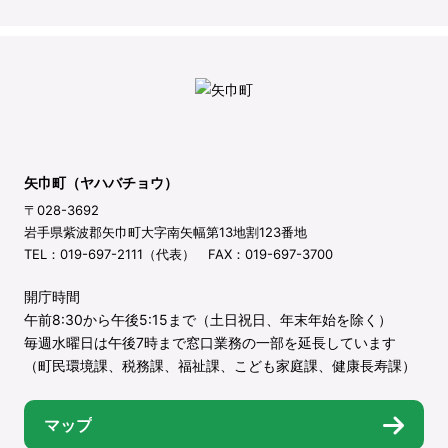
矢巾町（ヤハバチョウ）
〒028-3692
岩手県紫波郡矢巾町大字南矢幅第13地割123番地
TEL：019-697-2111（代表） FAX：019-697-3700
開庁時間
午前8:30から午後5:15まで（土日祝日、年末年始を除く）
毎週水曜日は午後7時まで窓口業務の一部を延長しています
（町民環境課、税務課、福祉課、こども家庭課、健康長寿課）
マップ