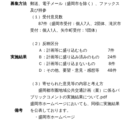
募集方法
郵送、電子メール（盛岡市を除く）、ファックス
及び持参
（１）受付意見数
87件（盛岡市受付：個人7人、2団体、滝沢市
受付：個人1人、矢巾町受付：1団体）
（２）反映区分
Ａ：計画等に盛り込むもの 7件
実施結果
Ｂ：計画等に盛り込み済みのもの 24件
Ｃ：計画等に盛り込まないもの 8件
Ｄ：その他、要望・意見・感想等 48件
（３）寄せられた意見等の内容と考え方
盛岡都市圏地域公共交通計画（案）に係るパ
ブリックコメントの実施結果について.pdf
盛岡市ホームページにおいても、同様に実施結果
備考
を公表しております。
・
盛岡市ホームページ