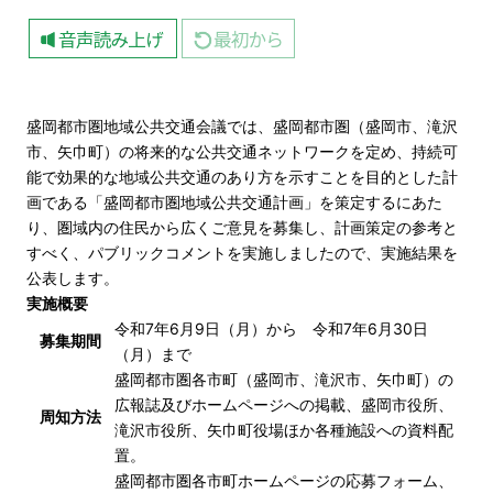
盛岡都市圏地域公共交通会議では、盛岡都市圏（盛岡市、滝沢
市、矢巾町）の将来的な公共交通ネットワークを定め、持続可
能で効果的な地域公共交通のあり方を示すことを目的とした計
画である「盛岡都市圏地域公共交通計画」を策定するにあた
り、圏域内の住民から広くご意見を募集し、計画策定の参考と
すべく、パブリックコメントを実施しましたので、実施結果を
公表します。
実施概要
令和7年6月9日（月）から 令和7年6月30日
募集期間
（月）まで
盛岡都市圏各市町（盛岡市、滝沢市、矢巾町）の
広報誌及びホームページへの掲載、盛岡市役所、
周知方法
滝沢市役所、矢巾町役場ほか各種施設への資料配
置。
盛岡都市圏各市町ホームページの応募フォーム、