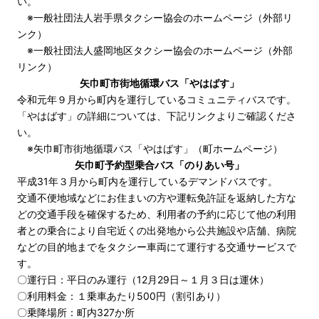
い。
※
一般社団法人岩手県タクシー協会のホームページ（外部リ
ンク）
※
一般社団法人盛岡地区タクシー協会のホームページ（外部
リンク）
矢巾町市街地循環バス「やはばす」
令和元年９月から町内を運行しているコミュニティバスです。
「やはばす」の詳細については、下記リンクよりご確認くださ
い。
※
矢巾町市街地循環バス「やはばす」（町ホームページ）
矢巾町予約型乗合バス「のりあい号」
平成31年３月から町内を運行しているデマンドバスです。
交通不便地域などにお住まいの方や運転免許証を返納した方な
どの交通手段を確保するため、利用者の予約に応じて他の利用
者との乗合により自宅近くの出発地から公共施設や店舗、病院
などの目的地までをタクシー車両にて運行する交通サービスで
す。
〇運行日：平日のみ運行（12月29日～１月３日は運休）
〇利用料金：１乗車あたり500円（割引あり）
〇乗降場所：町内327か所