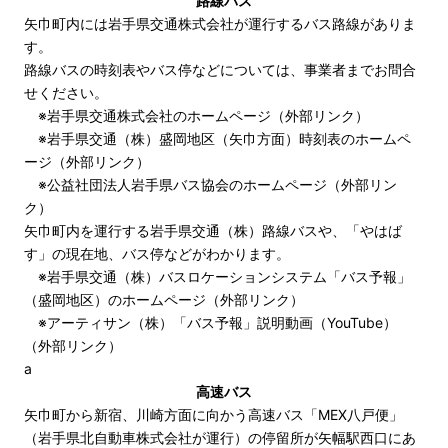
路線バス
矢巾町内には岩手県交通株式会社が運行するバス路線がありま
す。
路線バスの時刻表やバス停などについては、事業者までお問合
せください。
※
岩手県交通株式会社のホームページ（外部リンク）
※
岩手県交通（株）盛岡地区（矢巾方面）時刻表のホームペ
ージ（外部リンク）
※
公益社団法人岩手県バス協会のホームページ（外部リン
ク）
矢巾町内を運行する岩手県交通（株）路線バスや、「やはば
す」の現在地、バス停などがわかります。
※
岩手県交通（株）バスロケーションシステム「バス予報」
（盛岡地区）のホームページ（外部リンク）
※
アーティサン（株）「バス予報」説明動画（YouTube）
（外部リンク）
a
高速バス
矢巾町から新宿、川崎方面に向かう高速バス「MEX八戸便」
（岩手県北自動車株式会社が運行）の停留所が矢幅駅西口にあ