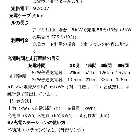
は変換アダプターが必要）
定格電圧
AC200V
充電ケーブ
約5m
ルの長さ
アプリ利用の場合：6ｋWで充電 55円/10分（3kW
の場合は 27.5円/10分）
利用料金
充電カード利用の場合：契約プランの内容に基づ
く
充電時間と走行距離の目安
充電時間
30分
1時間
3時間
6時間
6kW普通充電器
21km
42km
126km
252km
走行距離
3kW普通充電器
10.5km
21km
63km
126km
※ＥＶの電費が平均7km/kWh（例：日産リーフ）と仮定し、単
純計算で算出しています。
【計算方法】
出力（kW）×充電時間（h）＝充電量（kWh）
充電量（kWh）×電費（km/kWh）＝走行距離（km）
EV充電ステーションの使い方
EV充電エネチェンジとは（外部リンク）