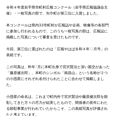
令和４年度岩手県市町村広報コンクール（岩手県広報協議会主
催）・一枚写真の部で、矢巾町が第三位に入賞しました。
本コンクールは県内33市町村が広報誌や企画、映像等の各部門
に参加し行われるもので、このうち一枚写真の部は、広報誌に
掲載した写真について審査を受けたものです。
今回、第三位に選ばれたのは「
広報やはば令和４年12月号」の
表紙です。
この写真は、昨年7月に本町出身で宮沢賢治と深い親交があった
「藤原健次郎」、本町のシンボル「南昌山」という名称が２つ
の小惑星にそれぞれ名付けられたことに合わせて掲載しまし
た。
小惑星の命名は、これまで町内外で宮沢賢治や藤原健次郎を顕
彰してきた方々の尽力が結実したもので、関係者の長年にわた
る顕彰事業が行われていたからこそ、この表紙写真が評価され
たと考えています。