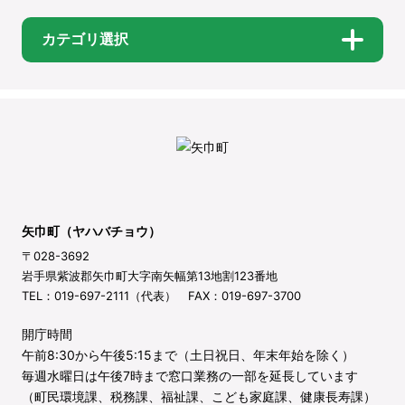
カテゴリ選択
矢巾町（ヤハバチョウ）
〒028-3692
岩手県紫波郡矢巾町大字南矢幅第13地割123番地
TEL：019-697-2111（代表） FAX：019-697-3700
開庁時間
午前8:30から午後5:15まで（土日祝日、年末年始を除く）
毎週水曜日は午後7時まで窓口業務の一部を延長しています
（町民環境課、税務課、福祉課、こども家庭課、健康長寿課）