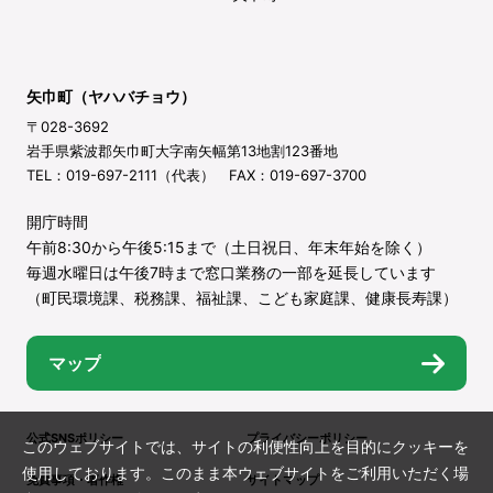
矢巾町（ヤハバチョウ）
〒028-3692
岩手県紫波郡矢巾町大字南矢幅第13地割123番地
TEL：019-697-2111（代表） FAX：019-697-3700
開庁時間
午前8:30から午後5:15まで（土日祝日、年末年始を除く）
毎週水曜日は午後7時まで窓口業務の一部を延長しています
（町民環境課、税務課、福祉課、こども家庭課、健康長寿課）
マップ
公式SNSポリシー
プライバシーポリシー
このウェブサイトでは、サイトの利便性向上を目的にクッキーを
使用しております。このまま本ウェブサイトをご利用いただく場
免責事項・著作権
サイトマップ