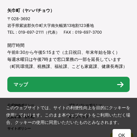
矢巾町（ヤハバチョウ）
〒028-3692
岩手県紫波郡矢巾町大字南矢幅第13地割123番地
TEL：019-697-2111（代表） FAX：019-697-3700
開庁時間
午前8:30から午後5:15まで（土日祝日、年末年始を除く）
毎週水曜日は午後7時まで窓口業務の一部を延長しています
（町民環境課、税務課、福祉課、こども家庭課、健康長寿課）
マップ
公式SNSポリシー
プライバシーポリシー
このウェブサイトでは、サイトの利便性向上を目的にクッキーを
使用しております。このまま本ウェブサイトをご利用いただく場
免責事項・著作権
サイトマップ
合、クッキーの使用に同意いただいたものとみなされます。
サイトポリシー
OK