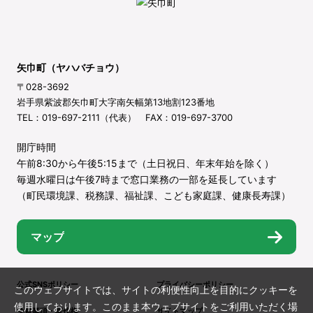
矢巾町（ヤハバチョウ）
〒028-3692
岩手県紫波郡矢巾町大字南矢幅第13地割123番地
TEL：019-697-2111（代表） FAX：019-697-3700
開庁時間
午前8:30から午後5:15まで（土日祝日、年末年始を除く）
毎週水曜日は午後7時まで窓口業務の一部を延長しています
（町民環境課、税務課、福祉課、こども家庭課、健康長寿課）
マップ
公式SNSポリシー
プライバシーポリシー
このウェブサイトでは、サイトの利便性向上を目的にクッキーを
使用しております。このまま本ウェブサイトをご利用いただく場
免責事項・著作権
サイトマップ