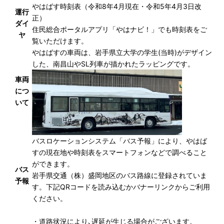
やはばす時刻表（令和8年4月現在・令和5年4月3日改
運行
正）
ダイ
住民総合ポータルアプリ「やはナビ！」でも時刻表をご
ヤ
覧いただけます。
やはばすの車両は、岩手県立大学の学生(当時)がデザイン
した、南昌山やSL列車が描かれたラッピングです。
車両
につ
いて
バスロケーションシステム「バス予報」により、やはば
すの現在地や時刻表をスマートフォンなどで調べること
ができます。
バス
岩手県交通（株）盛岡地区のバス路線に登録されていま
予報
す。下記QRコードを読み込むかバナーリンクからご利用
ください。
・道路状況により､遅延が生じる場合がございます。