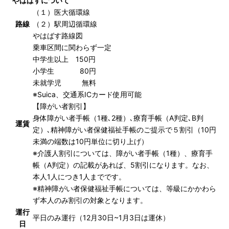
やはばすについて
（１）医大循環線
路線
（２）駅周辺循環線
やはばす路線図
乗車区間に関わらず一定
中学生以上 150円
小学生 80円
未就学児 無料
※Suica、交通系ICカード使用可能
【障がい者割引】
身体障がい者手帳（1種､2種）､療育手帳（A判定､B判
運賃
定）､精神障がい者保健福祉手帳のご提示で５割引（10円
未満の端数は10円単位に切り上げ）
※介護人割引については、障がい者手帳（1種）、療育手
帳（A判定）の記載があれば、5割引になります。なお、
本人1人につき1人までです。
※精神障がい者保健福祉手帳については、等級にかかわら
ず本人のみ割引の対象となります。
運行
平日のみ運行（12月30日~1月3日は運休）
日