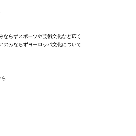
。
みならずスポーツや芸術文化など広く
アのみならずヨーロッパ文化について
から