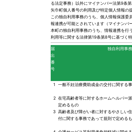
る法定事務）以外にマイナンバー法第9条
矢巾町個人番号の利用及び特定個人情報の提供に
この独自利用事務のうち、個人情報保護委
報連携が可能とされています（マイナンバー
本町の独自利用事務のうち、情報連携を行
利用等に関する法律第19条第8号に基づく
届
独自利用事
出
番
号
1
一般不妊治療費助成金の交付に関する
2
在宅高齢者等に対するホームヘルパー
定めるもの
3
高齢者及び障がい者に対するやさしい
付に関する事務であって規則で定める
4
介護サービス等利用者負担軽減に関す