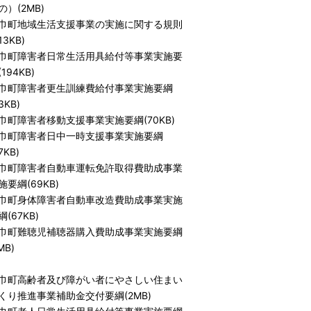
の）(2MB)
巾町地域生活支援事業の実施に関する規則
13KB)
巾町障害者日常生活用具給付等事業実施要
194KB)
巾町障害者更生訓練費給付事業実施要綱
3KB)
巾町障害者移動支援事業実施要綱(70KB)
巾町障害者日中一時支援事業実施要綱
7KB)
巾町障害者自動車運転免許取得費助成事業
施要綱(69KB)
巾町身体障害者自動車改造費助成事業実施
綱(67KB)
巾町難聴児補聴器購入費助成事業実施要綱
MB)
巾町高齢者及び障がい者にやさしい住まい
くり推進事業補助金交付要綱(2MB)