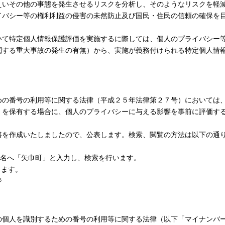
えいその他の事態を発生させるリスクを分析し、そのようなリスクを軽
イバシー等の権利利益の侵害の未然防止及び国民・住民の信頼の確保を
いて特定個人情報保護評価を実施するに際しては、個人のプライバシー
関する重大事故の発生の有無）から、実施が義務付けられる特定個人情
めの番号の利用等に関する法律（平成２５年法律第２７号）においては
）を保有する場合に、個人のプライバシーに与える影響を事前に評価す
。
書を作成いたしましたので、公表します。検索、閲覧の方法は以下の通
関名へ「矢巾町」と入力し、検索を行います。
します。
ジ
の個人を識別するための番号の利用等に関する法律（以下「マイナンバ