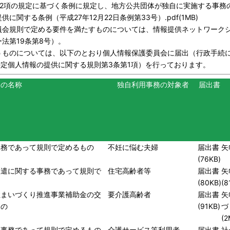
第2項の規定に基づく条例に規定し、地方公共団体が独自に実施する事務
関する条例（平成27年12月22日条例第33号）.pdf(1MB)
員会規則で定める要件を満たすものについては、情報提供ネットワーク
法第19条第8号）。
うものについては、以下のとおり個人情報保護委員会に届出（行政手続
特定個人情報の提供に関する規則第3条第1項）を行っております。
務の名称
独自利用事務の対象者
届出書
事務であって規則で定めるもの
不妊に悩む夫婦
届出書
矢
(76KB)
派遣に関する事務であって規則で
住宅高齢者等
届出書
矢
(80KB)
(8
住まいづくり推進事業補助金の交
要介護高齢者
届出書
矢
もの
(91KB)
づ
(2
る事務であって規則で定めるもの
介護サービス等利用者
届出書
社