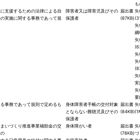
も
的に支援するための法律による自
障害者又は障害児及びその
届出書
矢
業の実施に関する事務であって規
保護者
(87KB)
(3
矢
綱(
矢
(6
矢
矢
(8
矢
実
矢
要
する事務であって規則で定めるも
身体障害者手帳の交付対象
届出書
矢
とならない難聴児及びその
(84KB)
(1
保護者
住まいづくり推進事業補助金の交
身体障がい者
届出書
矢
もの
(78KB)
づ