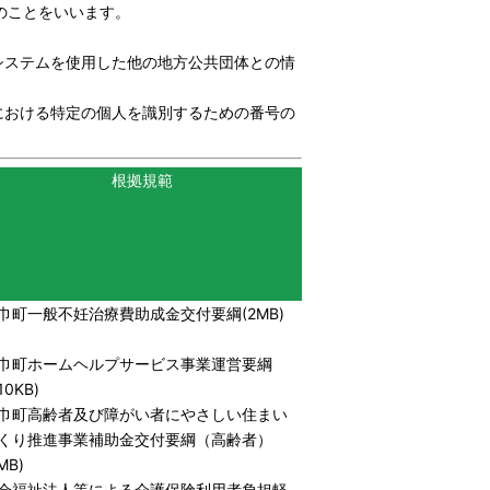
のことをいいます。
システムを使用した他の地方公共団体との情
における特定の個人を識別するための番号の
根拠規範
巾町一般不妊治療費助成金交付要綱(2MB)
巾町ホームヘルプサービス事業運営要綱
10KB)
巾町高齢者及び障がい者にやさしい住まい
くり推進事業補助金交付要綱（高齢者）
MB)
会福祉法人等による介護保険利用者負担軽