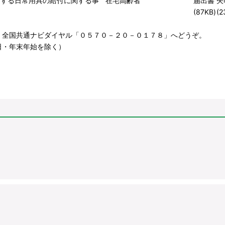
対する日常用具の給付に関する事
在宅高齢者
届出書
矢
(87KB)
(2
、全国共通ナビダイヤル「０５７０－２０－０１７８」へどうぞ。
日・年末年始を除く）