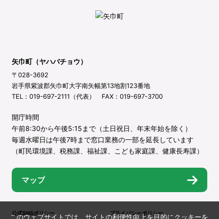
矢巾町（ヤハバチョウ）
〒028-3692
岩手県紫波郡矢巾町大字南矢幅第13地割123番地
TEL：019-697-2111（代表） FAX：019-697-3700
開庁時間
午前8:30から午後5:15まで（土日祝日、年末年始を除く）
毎週水曜日は午後7時まで窓口業務の一部を延長しています
（町民環境課、税務課、福祉課、こども家庭課、健康長寿課）
マップ
公式SNSポリシー
プライバシーポリシー
このウェブサイトでは、サイトの利便性向上を目的にクッキーを