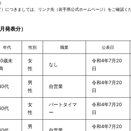
）
ど）につきましては、リンク先（岩手県公式ホームページ）をご確認く
7月発表分）
年代
性別
職業
公表日
10歳未
女
令和4年7月20
なし
満
性
日
男
令和4年7月20
40代
自営業
性
日
女
パートタイマ
令和4年7月20
60代
性
ー
日
男
令和4年7月20
60代
自営業