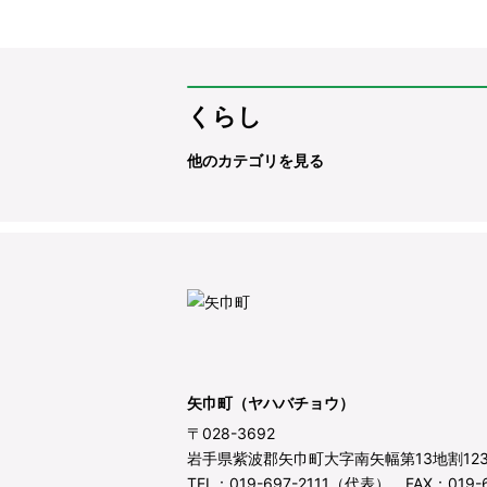
くらし
他のカテゴリを見る
矢巾町（ヤハバチョウ）
〒028-3692
岩手県紫波郡矢巾町大字南矢幅第13地割12
TEL：019-697-2111（代表） FAX：019-6