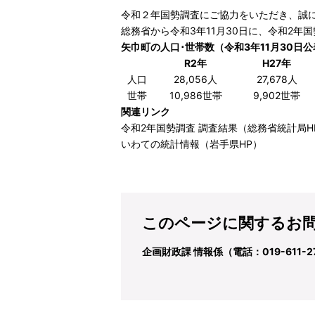
令和２年国勢調査にご協力をいただき、誠
総務省から令和3年11月30日に、令和2
矢巾町の人口･世帯数（令和3年11月30日公
R2年
H27年
人口
28,056人
27,678人
世帯
10,986世帯
9,902世帯
関連リンク
令和2年国勢調査 調査結果
（総務省統計局H
いわての統計情報
（岩手県HP）
このページに関するお
企画財政課 情報係（電話：019-611-2