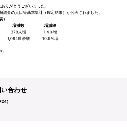
にありがとうございました。
年国勢調査の人口等基本集計（確定結果）が公表されました。
表）
増減数
増減率
378人増
1.4％増
1,084世帯増
10.9％増
P）
問い合わせ
724）