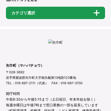
カテゴリ選択
矢巾町（ヤハバチョウ）
〒028-3692
岩手県紫波郡矢巾町大字南矢幅第13地割123番地
TEL：019-697-2111（代表） FAX：019-697-3700
開庁時間
午前8:30から午後5:15まで（土日祝日、年末年始を除く）
毎週水曜日は午後7時まで窓口業務の一部を延長しています
（町民環境課、税務課、福祉課、こども家庭課、健康長寿課）