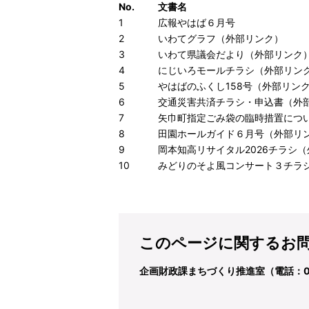
No.
文書名
1
広報やはば６月号
2
いわてグラフ
（外部リンク）
3
いわて県議会だより
（外部リンク
4
にじいろモールチラシ
（外部リン
5
やはばのふくし158号
（外部リン
6
交通災害共済チラシ・申込書
（外
7
矢巾町指定ごみ袋の臨時措置につ
8
田園ホールガイド６月号
（外部リ
9
岡本知高リサイタル2026チラシ
（
10
みどりのそよ風コンサート３チラ
このページに関するお
企画財政課まちづくり推進室（電話：019-