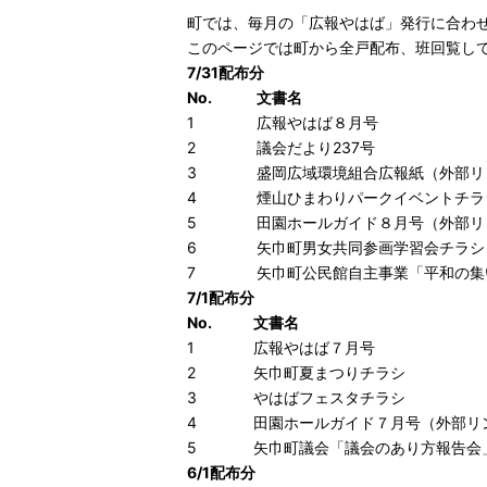
町では、毎月の「広報やはば」発行に合わ
このページでは町から全戸配布、班回覧し
7/31配布分
No.
文書名
1
広報やはば８月号
2
議会だより237号
3
盛岡広域環境組合広報紙
（外部リ
4
煙山ひまわりパークイベントチラ
5
田園ホールガイド８月号
（外部リ
6
矢巾町男女共同参画学習会チラシ
7
矢巾町公民館自主事業「平和の集
7/1配布分
No.
文書名
1
広報やはば７月号
2
矢巾町夏まつりチラシ
3
やはばフェスタチラシ
4
田園ホールガイド７月号
（外部リ
5
矢巾町議会「議会のあり方報告会
6/1配布分