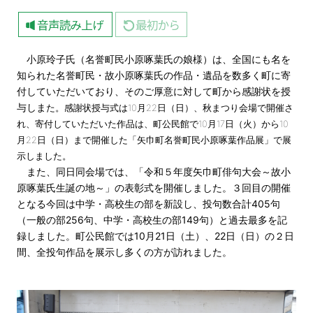
小原玲子氏（名誉町民小原啄葉氏の娘様）は、全国にも名を
知られた名誉町民・故小原啄葉氏の作品・遺品を数多く町に寄
付していただいており、そのご厚意に対して町から感謝状を授
与しま
た。感謝状授与式は10月22
日（日）、秋まつり会場で開催さ
れ、寄付していただいた作品は、町公民館で10月17日（火）から10
月22日（日）まで開催した「矢巾町名誉町民小原啄葉作品展」で展
示しました。
また、同日同会場では、「令和５年度矢巾町俳句大会～故小
原啄葉氏生誕の地～」の表彰式を開催しました。３回目の開催
となる今回は中学・高校生の部を新設し、投句数合計405句
（一般の部256句、中学・高校生の部149句）と過去最多を記
録しました。町公民館では10月21日（土）、22日（日）の２日
間、全投句作品を展示し多くの方が訪れました。