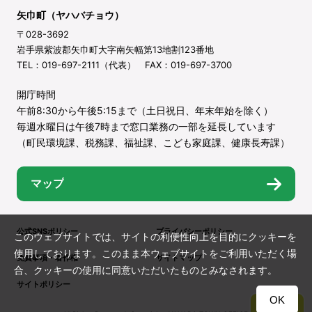
矢巾町（ヤハバチョウ）
〒028-3692
岩手県紫波郡矢巾町大字南矢幅第13地割123番地
TEL：019-697-2111（代表） FAX：019-697-3700
開庁時間
午前8:30から午後5:15まで（土日祝日、年末年始を除く）
毎週水曜日は午後7時まで窓口業務の一部を延長しています
（町民環境課、税務課、福祉課、こども家庭課、健康長寿課）
マップ
公式SNSポリシー
プライバシーポリシー
このウェブサイトでは、サイトの利便性向上を目的にクッキーを
使用しております。このまま本ウェブサイトをご利用いただく場
免責事項・著作権
サイトマップ
合、クッキーの使用に同意いただいたものとみなされます。
サイトポリシー
OK
TOP