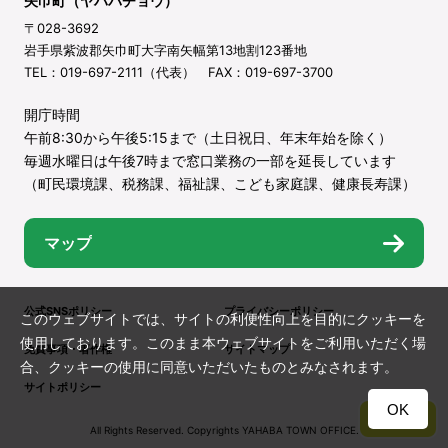
矢巾町（ヤハバチョウ）
〒028-3692
岩手県紫波郡矢巾町大字南矢幅第13地割123番地
TEL：019-697-2111（代表） FAX：019-697-3700
開庁時間
午前8:30から午後5:15まで（土日祝日、年末年始を除く）
毎週水曜日は午後7時まで窓口業務の一部を延長しています
（町民環境課、税務課、福祉課、こども家庭課、健康長寿課）
マップ
公式SNSポリシー
プライバシーポリシー
このウェブサイトでは、サイトの利便性向上を目的にクッキーを
使用しております。このまま本ウェブサイトをご利用いただく場
免責事項・著作権
サイトマップ
合、クッキーの使用に同意いただいたものとみなされます。
サイトポリシー
OK
TOP
All Rights Reserved. Copyrights YAHABA TOWN OFFICE.