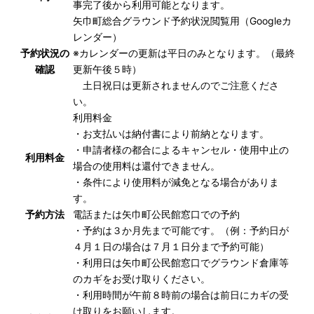
事完了後から利用可能となります。
矢巾町総合グラウンド予約状況閲覧用（Googleカ
レンダー）
予約状況の
※カレンダーの更新は平日のみとなります。（最終
確認
更新午後５時）
土日祝日は更新されませんのでご注意くださ
い。
利用料金
・お支払いは納付書により前納となります。
・申請者様の都合によるキャンセル・使用中止の
利用料金
場合の使用料は還付できません。
・条件により使用料が減免となる場合がありま
す。
予約方法
電話または矢巾町公民館窓口での予約
・予約は３か月先まで可能です。（例：予約日が
４月１日の場合は７月１日分まで予約可能）
・利用日は矢巾町公民館窓口でグラウンド倉庫等
のカギをお受け取りください。
・利用時間が午前８時前の場合は前日にカギの受
け取りをお願いします。