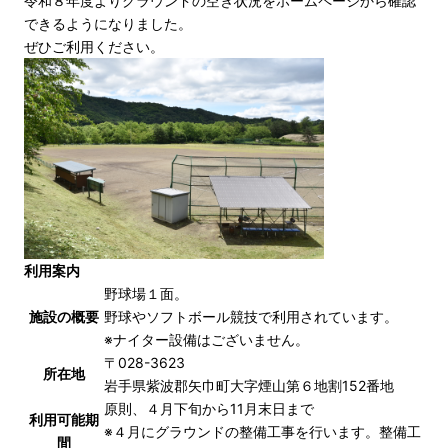
令和８年度よりグラウンドの空き状況をホームページから確認
できるようになりました。
ぜひご利用ください。
利用案内
野球場１面。
施設の概要
野球やソフトボール競技で利用されています。
※ナイター設備はございません。
〒028-3623
所在地
岩手県紫波郡矢巾町大字煙山第６地割152番地
原則、４月下旬から11月末日まで
利用可能期
※４月にグラウンドの整備工事を行います。整備工
間