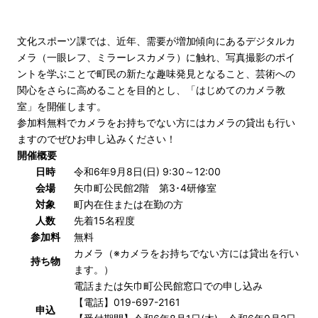
文化スポーツ課では、近年、需要が増加傾向にあるデジタルカ
メラ（一眼レフ、ミラーレスカメラ）に触れ、写真撮影のポイ
ントを学ぶことで町民の新たな趣味発見となること、芸術への
関心をさらに高めることを目的とし、「はじめてのカメラ教
室」を開催します。
参加料無料でカメラをお持ちでない方にはカメラの貸出も行い
ますのでぜひお申し込みください！
開催概要
日時
令和6年9月8日(日) 9:30～12:00
会場
矢巾町公民館2階 第3･4研修室
対象
町内在住または在勤の方
人数
先着15名程度
参加料
無料
カメラ（※カメラをお持ちでない方には貸出を行い
持ち物
ます。）
電話または矢巾町公民館窓口での申し込み
【電話】019-697-2161
申込