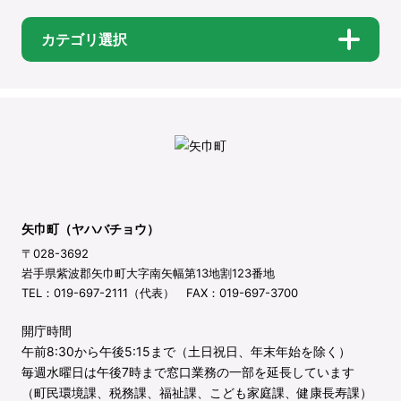
カテゴリ選択
矢巾町（ヤハバチョウ）
〒028-3692
岩手県紫波郡矢巾町大字南矢幅第13地割123番地
TEL：019-697-2111（代表） FAX：019-697-3700
開庁時間
午前8:30から午後5:15まで（土日祝日、年末年始を除く）
毎週水曜日は午後7時まで窓口業務の一部を延長しています
（町民環境課、税務課、福祉課、こども家庭課、健康長寿課）