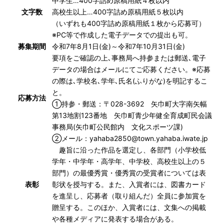
中学生…400字詰め原稿用紙４枚以内
文字数
高校生以上…400字詰め原稿用紙５枚以内
（いずれも400字詰め原稿用紙１枚から応募可）
※PC等で作成した電子データでの提出も可。
募集期間
令和7年8月1日(金)～令和7年10月31日(金)
要項
をご確認の上､事務局へ持参または郵送､電子
データの場合はメールにてご応募ください。※応募
の際は､学校名､学年､氏名(ふりがな)を明記するこ
と。
応募方法
①持参・郵送：〒028-3692 矢巾町大字南矢幅
第13地割123番地 矢巾町青少年健全育成町民会議
事務局(矢巾町公民館内 文化スポーツ課)
②メール：
yahaba2850@town.yahaba.iwate.jp
趣旨に沿った作品を選定し、各部門（小学校低
学年・中学年・高学年、中学校、高校生以上の５
部門）の最優秀賞・優秀賞の受賞者については表
表彰
彰状を授与する。また、入賞者には、図書カード
を進呈し、応募者（取り組んだ）全員に参加賞を
贈呈する。このほか、入賞者には、文集への掲載
や各種メディアに発表する場合がある。