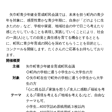
矢巾町青少年健全育成町民会議では、未来を担う町内の青少
年を対象に、感受性豊かな青少年期に、自身が「どのように生
きたのか」など、学校や家庭、地域社会の中で日ごろ考えたり
感じたりしていることを表現し実践していくことにより、社会
の一員(人)としての自覚と責任感を育てる機会とするととも
に、町民に青少年育成の関心を深めてもらうことを目的とし、
コンクールを開催します。たくさんのご応募をお待ちしており
ます。
開催概要
主催
矢巾町青少年健全育成町民会議
◇町内の学校に通う小学生から大学生の方
対象
◇矢巾町在住で町外の学校に通う小学生から大学
生の方
｢心に残る話｣｢家族を想う｣｢友人に感動｣｢福祉を考
テーマ
える｣｢環境を考える｣｢地域を考える｣など。自由な
テーマも可。
小学生…400字詰め原稿用紙３枚以内