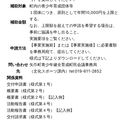
補助対象
町内の青少年育成団体等
１団体につき、原則として年間10,000円を上限と
する。
補助金額
なお、上限額を超えての申請を希望する場合は、
事前に協議を申し出ること。
実施要項
をご覧ください。
【事業実施前】または【事業実施後】に必要書類
申請方法
を事務局宛て、提出してください。
様式は下記よりダウンロードしてください。
問い合わせ
矢巾町青少年健全育成町民会議事務局
先
（文化スポーツ課内）
tel:019-611-2852
関係資料
交付申請書（様式第１号）
概要書（様式第２号）
概要書（様式第２号）【記入例】
活動報告書（様式第４号）
活動報告書（様式第４号）【記入例】
交付請求書（様式第５号）