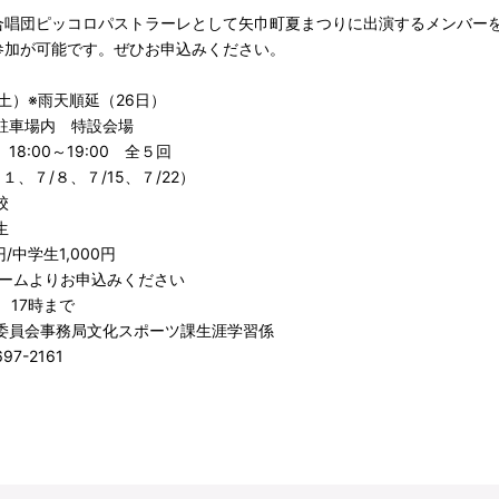
合唱団ピッコロパストラーレとして矢巾町夏まつりに出演するメンバー
参加が可能です。ぜひお申込みください。
土）※雨天順延（26日）
駐車場内 特設会場
18:00～19:00 全５回
７１、７/８、７/15、７/22）
校
生
/中学生1,000円
ォーム
よりお申込みください
） 17時まで
委員会事務局文化スポーツ課生涯学習係
97-2161