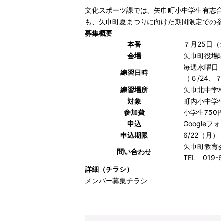
文化スポーツ課では、矢巾町小中学生有志
も、矢巾町夏まつりに向けた期間限定での
募集概要
本番
７月25日（
会場
矢巾町役場
毎週水曜日 
練習日時
（６/24、
練習場所
矢巾北中学
対象
町内小中学
参加費
小学生750円
申込
Googleフ
申込期限
6/22（月
矢巾町教育
問い合わせ
TEL 019-6
詳細（チラシ）
メンバー募集チラシ