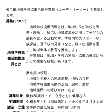
矢巾町地域学校協働活動推進員（コーディネーター）を募集し
ます。
募集について
地域学校協働活動とは、地域住民が学校と連
携・協働し、幅広い地域資源を活用して子どもの
成長を支える活動です。学校内でのサポートや、
放課後、登下校の見守りなど、様々な活動を通
じ、地域全体で教育を推進します。
地域学校協
推進員は、地域と学校の連携・協働の推進に当
働活動推進
たって重要な役割があります。
員とは
推進員の役割
・地域と学校との連絡調整、情報の共有
・地域学校協働活動の企画、調整、運営
・地域住民への呼びかけ など
募集対象
概ね20歳以上で、心身ともに健康な方
委嘱期間
令和８年４月（期日未定）～令和９年３月３１日
謝金・交通
岩手県の最低賃金 時間額1,031円