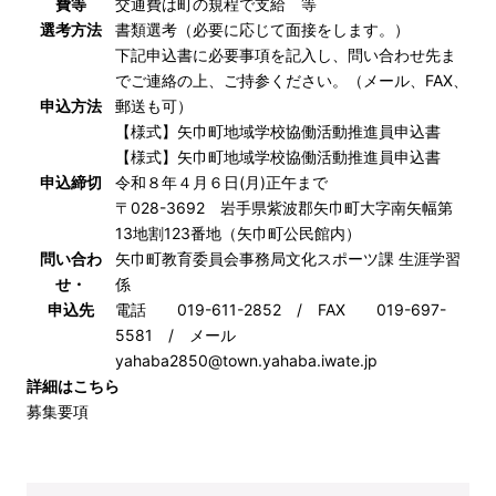
費等
交通費は町の規程で支給 等
選考方法
書類選考（必要に応じて面接をします。）
下記申込書に必要事項を記入し、問い合わせ先ま
でご連絡の上、ご持参ください。（メール、FAX、
申込方法
郵送も可）
【様式】矢巾町地域学校協働活動推進員申込書
【様式】矢巾町地域学校協働活動推進員申込書
申込締切
令和８年４月６日(月)正午まで
〒028-3692 岩手県紫波郡矢巾町大字南矢幅第
13地割123番地（矢巾町公民館内）
問い合わ
矢巾町教育委員会事務局文化スポーツ課 生涯学習
せ・
係
申込先
電話 019-611-2852 / FAX 019-697-
5581 / メール
yahaba2850@town.yahaba.iwate.jp
詳細はこちら
募集要項