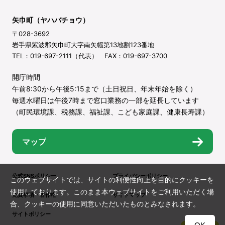
矢巾町（ヤハバチョウ）
〒028-3692
岩手県紫波郡矢巾町大字南矢幅第13地割123番地
TEL：019-697-2111（代表） FAX：019-697-3700
開庁時間
午前8:30から午後5:15まで（土日祝日、年末年始を除く）
毎週水曜日は午後7時まで窓口業務の一部を延長しています
（町民環境課、税務課、福祉課、こども家庭課、健康長寿課）
マップ
公式SNSポリシー
プライバシーポリシー
このウェブサイトでは、サイトの利便性向上を目的にクッキーを
使用しております。このまま本ウェブサイトをご利用いただく場
免責事項・著作権
サイトマップ
合、クッキーの使用に同意いただいたものとみなされます。
サイトポリシー