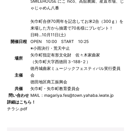
SMILEHOUSE にこ nico、高舘農園、産直市場、じ
ゃじゃめん八番
矢巾町合併70周年を記念してお米2合（300ｇ）を
来場した方から抽選で70名様にプレゼント！
日時…10月11日(土)
開催日程
OPEN 10:00 START 10:25
※小雨決行・荒天中止
矢巾町指定有形文化財 佐々木家曲家
場所
（矢巾町大字西徳田３-188-２）
徳丹城曲家ミュージックフェスティバル実行委員
主催
会
徳田地区商工振興会
共催
矢巾町・矢巾町教育委員会
問い合わせ
MAIL：magariya.fes@town.yahaba.iwate.jp
詳細はこちら！
チラシ.pdf