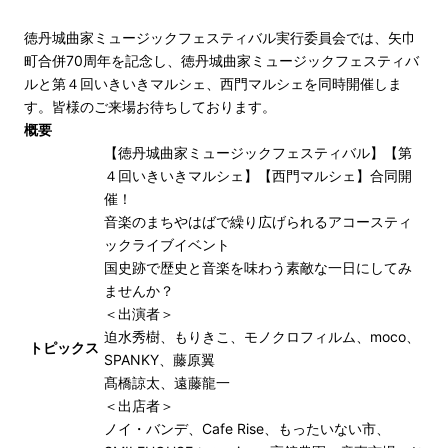
徳丹城曲家ミュージックフェスティバル実行委員会では、矢巾
町合併70周年を記念し、徳丹城曲家ミュージックフェスティバ
ルと第４回いきいきマルシェ、西門マルシェを同時開催しま
す。皆様のご来場お待ちしております。
概要
【徳丹城曲家ミュージックフェスティバル】【第
４回いきいきマルシェ】【西門マルシェ】合同開
催！
音楽のまちやはばで繰り広げられるアコースティ
ックライブイベント
国史跡で歴史と音楽を味わう素敵な一日にしてみ
ませんか？
＜出演者＞
迫水秀樹、もりきこ、モノクロフィルム、moco、
トピックス
SPANKY、藤原翼
髙橋諒太、遠藤龍一
＜出店者＞
ノイ・バンデ、Cafe Rise、もったいない市、