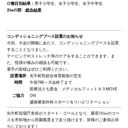
○種目別結果：
男子小学生
、
女子小学生
、
女子中学生
2㎞の部
総合結果
コンディショニングブース設置のお知らせ
今回、大会の開催にあたり、コンディショニングブースを設置
することとなりました。
テーピングやストレッチ等のケアをすることができます。ま
た、怪我や痛みの相談も可能です。
選手の皆様はぜひご利用ください。
設置場所
矢巾町民総合体育館前の芝生
時間
午前7時～大会終了まで
医療法人七星会 メディカルフィットネスMOVE
ご協力
ON
盛南整形外科スポーツ＆リハビリテーション
矢巾町役場庁舎前がスタート・ゴールとなり、最長10㎞のコー
スを市街地から田園風景まで走り抜けます。皆様のご参加お待
ちしております！