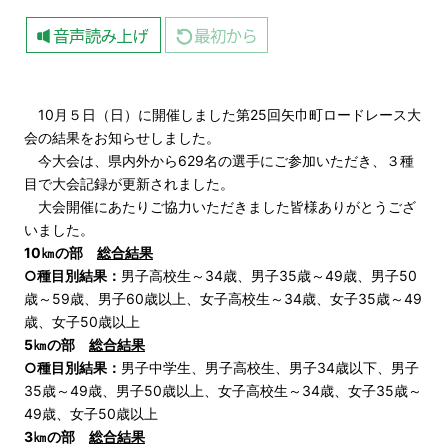
10月５日（日）に開催しました第25回矢巾町ロードレース大
会の結果をお知らせしました。
今大会は、県内外から629名の選手にご参加いただき、３種
目で大会記録が更新されました。
大会開催にあたりご協力いただきました皆様ありがとうござ
いました。
10㎞の部
総合結果
○種目別結果：
男子高校生～34歳
、
男子35歳～49歳
、
男子50
歳～59歳
、
男子60歳以上
、
女子高校生～34歳
、
女子35歳～49
歳
、
女子50歳以上
5㎞の部
総合結果
○種目別結果：
男子中学生
、
男子高校生
、
男子34歳以下
、
男子
35歳～49歳
、
男子50歳以上
、
女子高校生～34歳
、
女子35歳～
49歳
、
女子50歳以上
3㎞の部
総合結果