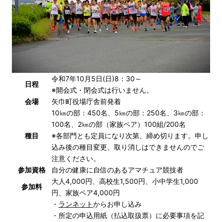
令和7年10月5日(日)8：30～
日程
※開会式・閉会式は行いません。
会場
矢巾町役場庁舎前発着
10㎞の部：450名、5㎞の部：250名、3㎞の部：
100名、2㎞の部（家族ペア）100組/200名
種目
※各部門とも定員になり次第、締め切ります。申し
込み後の種目変更、取り消しはできませんのでご
注意ください。
参加資格
自分の健康に自信のあるアマチュア競技者
大人4,000円、高校生1,500円、小中学生1,000
参加料
円、家族ペア4,000円
・
ランネット
からお申し込み
・所定の申込用紙（払込取扱票）に必要事項を記