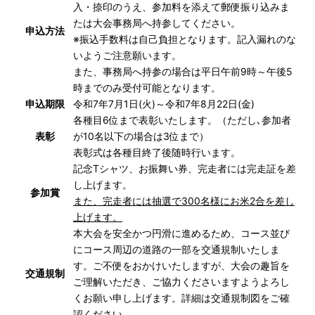
入・捺印のうえ、参加料を添えて郵便振り込みま
たは大会事務局へ持参してください。
申込方法
※振込手数料は自己負担となります。記入漏れのな
いようご注意願います。
また、事務局へ持参の場合は平日午前9時～午後5
時までのみ受付可能となります。
申込期限
令和7年7月1日(火)～令和7年8月22日(金)
各種目6位まで表彰いたします。（ただし､参加者
表彰
が10名以下の場合は3位まで）
表彰式は各種目終了後随時行います。
記念Tシャツ、お振舞い券、完走者には完走証を差
し上げます。
参加賞
また、完走者には抽選で300名様にお米2合を差し
上げます。
本大会を安全かつ円滑に進めるため、コース並び
にコース周辺の道路の一部を交通規制いたしま
す。ご不便をおかけいたしますが、大会の趣旨を
交通規制
ご理解いただき、ご協力くださいますようよろし
くお願い申し上げます。詳細は
交通規制図
をご確
認ください。