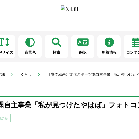
字サイズ
背景色
検索
翻訳
新着情報
コンテ
ツ課
くらし
【審査結果】文化スポーツ課自主事業「私が見つけた
課自主事業「私が見つけたやはば」フォトコ