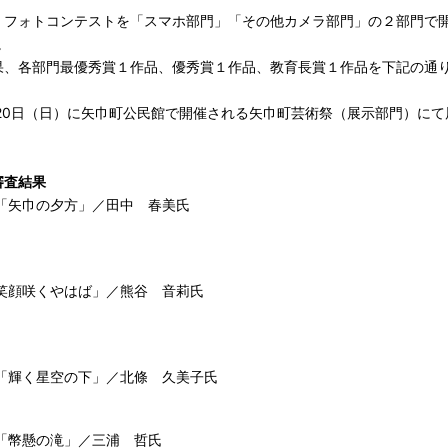
」フォトコンテストを「スマホ部門」「その他カメラ部門」の２部門で開
。
果、各部門最優秀賞１作品、優秀賞１作品、教育長賞１作品を下記の通
、20日（日）に矢巾町公民館で開催される矢巾町芸術祭（展示部門）に
。
審査結果
「矢巾の夕方」／田中 春美氏
笑顔咲くやはば」／熊谷 音莉氏
「輝く星空の下」／北條 久美子氏
「幣懸の滝」／三浦 哲氏