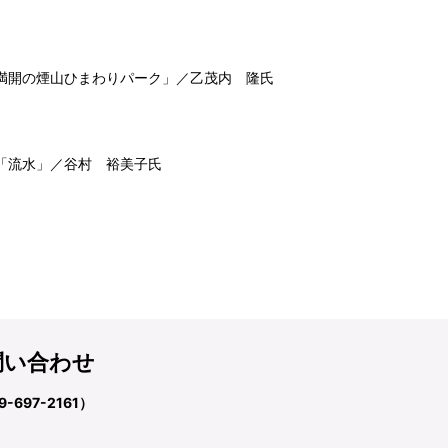
満開の煙山ひまわりパーク」／乙茂内 隆氏
「流水」／谷村 裕美子氏
問い合わせ
697-2161）