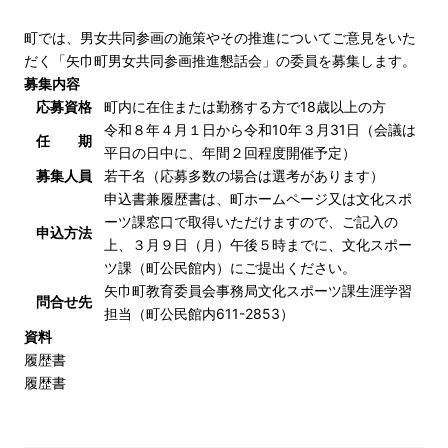
町では、男女共同参画の施策やその推進についてご意見をいた
だく「矢巾町男女共同参画推進懇話会」の委員を募集します。
募集内容
応募資格
町内に在住または勤務する方で18歳以上の方
令和８年４月１日から令和10年３月31日（会議は
任 期
平日の日中に、年間２回程度開催予定）
募集人員
若干名（応募多数の場合は選考があります）
申込書兼履歴書は、町ホームページ又は文化スポ
ーツ課窓口で取得いただけますので、ご記入の
申込方法
上、３月９日（月）午後５時までに、文化スポー
ツ課（町公民館内）にご提出ください。
矢巾町教育委員会事務局文化スポーツ課生涯学習
問合せ先
担当（町公民館内611-2853）
資料
履歴書
履歴書