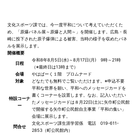
文化スポーツ課では、今一度平和について考えていただくた
め、「原爆パネル展～原爆と人間～」を開催します。広島・長
崎に投下された原子爆弾による被害、当時の様子を収めたパネ
ルを展示します。
開催概要
令和8年8月5日(水)～8月17日(月) 9時～21時
日程
（※最終日は13時まで）
会場
やはぱーく１階 プロムナード
対象
どなたでも無料でご覧いただけます。※申込不要
平和な世界を願い、平和へのメッセージカードを
書くコーナーを設置します。なお、記入いただい
特設コーナ
たメッセージカードは８月22日(土)に矢巾町公民館
ー
で開催する矢巾町公民館自主事業「平和の集い」
会場に展示します。
文化スポーツ課生涯学習係 電話 019-611-
問合せ
2853（町公民館内）