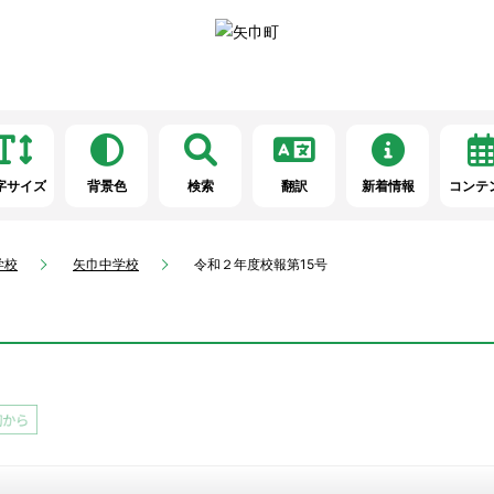
字サイズ
背景色
検索
翻訳
新着情報
コンテ
学校
矢巾中学校
令和２年度校報第15号