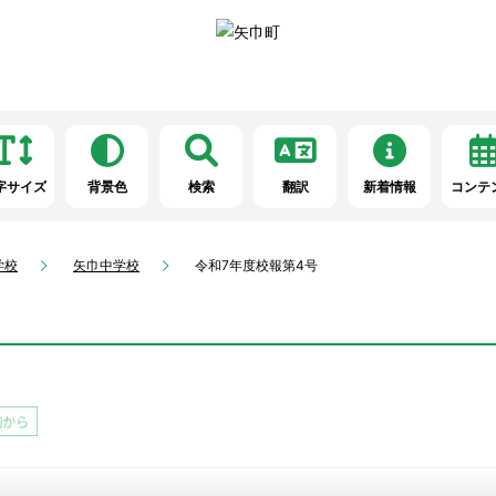
字サイズ
背景色
検索
翻訳
新着情報
コンテ
学校
矢巾中学校
令和7年度校報第4号