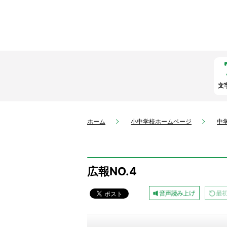
文
ホーム
小中学校ホームページ
中
広報NO.4