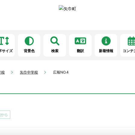
字サイズ
背景色
検索
翻訳
新着情報
コンテ
学校
矢巾中学校
広報NO.4