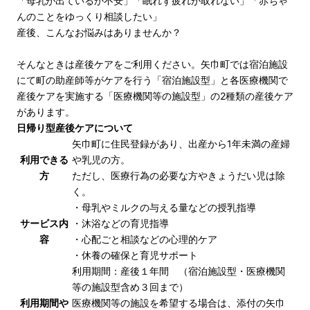
「母乳が出ているか不安」「眠れず疲れが取れない」「赤ちゃ
んのことをゆっくり相談したい」
産後、こんなお悩みはありませんか？
そんなときは産後ケアをご利用ください。矢巾町では宿泊施設
にて町の助産師等がケアを行う「宿泊施設型」と各医療機関で
産後ケアを実施する「医療機関等の施設型」の2種類の産後ケア
があります。
日帰り型産後ケアについて
矢巾町に住民登録があり、出産から1年未満の産婦
利用できる
や乳児の方。
方
ただし、医療行為の必要な方やきょうだい児は除
く。
・母乳やミルクの与える量などの授乳指導
サービス内
・沐浴などの育児指導
容
・心配ごと相談などの心理的ケア
・休養の確保と育児サポート
利用期間：産後１年間 （宿泊施設型・医療機関
等の施設型含め３回まで）
利用期間や
医療機関等の施設を希望する場合は、添付の矢巾