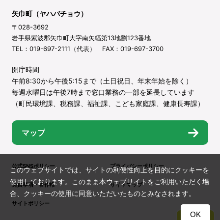
矢巾町（ヤハバチョウ）
〒028-3692
岩手県紫波郡矢巾町大字南矢幅第13地割123番地
TEL：019-697-2111（代表） FAX：019-697-3700
開庁時間
午前8:30から午後5:15まで（土日祝日、年末年始を除く）
毎週水曜日は午後7時まで窓口業務の一部を延長しています
（町民環境課、税務課、福祉課、こども家庭課、健康長寿課）
マップ
公式SNSポリシー
プライバシーポリシー
このウェブサイトでは、サイトの利便性向上を目的にクッキーを
使用しております。このまま本ウェブサイトをご利用いただく場
免責事項・著作権
サイトマップ
合、クッキーの使用に同意いただいたものとみなされます。
サイトポリシー
OK
TOP