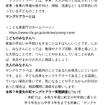
「ヤングケアラー」とは、本来、大人が担うと想定されている
家事（食事の準備や後片付け、掃除、洗濯など）を日常的に行
っている子どものことです。
ヤングケアラーとは
＜こども家庭庁のホームページ＞
https://www.cfa.go.jp/policies/young-carer
こどものみなさんへ
家族の手伝いや手助けをすることはすばらしいことです。しか
し、みなさんにとっては、勉強やクラブ活動、友達と遊ぶこと
も大切なことです。つらいことやがまんしていることがあれ
ば、先生やまわりの大人に相談しましょう。
大人のみなさんへ
ヤングケアラーは、家庭内のことであるため発見しにくいもの
です。また、子ども自身もヤングケアラーであることを認識し
ていない場合が多いです。気になることや子どもからのSOSが
あった場合は、相談機関に連絡をお願いします。
令和７年度矢巾町ヤングケアラー実態調査について
本町では、令和５年度に町立小中学校に通う小
学５年生から中学３年生までを対象に「ヤングケ