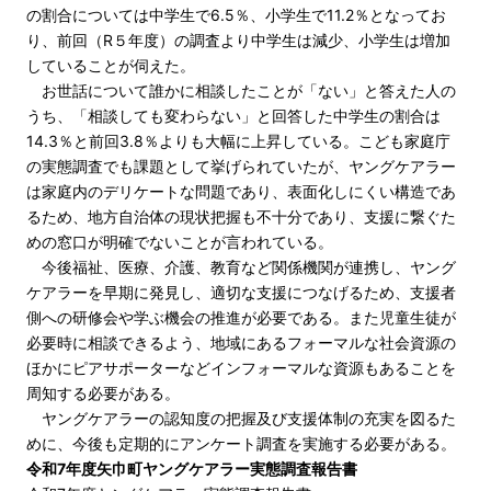
の割合については中学生で6.5％、小学生で11.2％となってお
り、前回（R５年度）の調査より中学生は減少、小学生は増加
していることが伺えた。
お世話について誰かに相談したことが「ない」と答えた人の
うち、「相談しても変わらない」と回答した中学生の割合は
14.3％と前回3.8％よりも大幅に上昇している。こども家庭庁
の実態調査でも課題として挙げられていたが、ヤングケアラー
は家庭内のデリケートな問題であり、表面化しにくい構造であ
るため、地方自治体の現状把握も不十分であり、支援に繋ぐた
めの窓口が明確でないことが言われている。
今後福祉、医療、介護、教育など関係機関が連携し、ヤング
ケアラーを早期に発見し、適切な支援につなげるため、支援者
側への研修会や学ぶ機会の推進が必要である。また児童生徒が
必要時に相談できるよう、地域にあるフォーマルな社会資源の
ほかにピアサポーターなどインフォーマルな資源もあることを
周知する必要がある。
ヤングケアラーの認知度の把握及び支援体制の充実を図るた
めに、今後も定期的にアンケート調査を実施する必要がある。
令和7年度矢巾町ヤングケアラー実態調査報告書