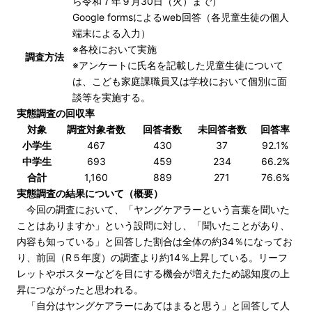
ら令和７年９月30日（火）まで）
Google formsによるweb回答（各児童生徒の個人
端末による入力）
※各校において実施
調査方法
※アンケートに氏名を記載した児童生徒について
は、こども家庭課職員又は学校において個別に面
談等を実施する。
実態調査の回収率
対象
調査対象者数
回答者数
未回答者数
回答率
小学生
467
430
37
92.1%
中学生
693
459
234
66.2%
合計
1,160
889
271
76.6%
実態調査の結果について（概要）
今回の調査において、「ヤングケアラーという言葉を聞いた
ことはありますか」という設問に対し、「聞いたことがあり、
内容も知っている」と回答した割合は全体の約34％になってお
り、前回（R５年度）の調査より約14％上昇している。リーフ
レットやポスターなどを目にする機会が増えたため認知度の上
昇につながったと思われる。
「自分はヤングケアラーにあてはまると思う」と回答して人