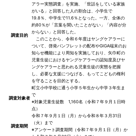
アラー実態調査」を実施、「世話をしている家族
がいる」と回答した人の割合は、小学生で
19.8％、中学生で11.6％となった。一方、全体の
約80％が「言葉を聞いたことがない」「内容が分
からない」と回答した。
調査目的
このことから、令和６年度はヤングケアラーに
ついて、啓発パンフレットの配布やGIGA端末のお
知らせ機能により周知を実施しており、矢巾町の
児童生徒におけるヤングケアラーの認知度及びヤ
ングケアラーと思われる児童生徒の実態を把握
し、必要な支援につなげる、もってこどもの権利
を守ることを目的とする。
町立小中学校に通う小学５年生から中学３年生ま
で
調査対象者
※対象児童生徒数 1,160名（令和７年９月１日時
点）
令和７年９月１日（月）から令和８年３月31日
（火）まで
調査期間
※アンケート調査期間（令和７年９月１日（月）か