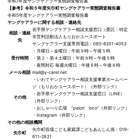
令和7年度ヤングケアラー実態調査報告書
【参考】令和５年度矢巾町ヤングケアラー実態調査報告書
令和5年度ヤングケアラー実態調査報告書
ヤングケアラーに関する相談・連絡先
岩手県ヤングケアラー相談支援窓口（委託：特定
相談・連絡
非営利活動法人もりおかユースポート
先
ヤングケアラー支援専用電話：
080-8201-4053
・月曜日～金曜日：午前９時～午後５時
受付時間
・第２・第４土曜日：午前９時～午後５時
・夜間対応 毎週火曜日：午後６時～午後８時
メール相談
mail@y-carer.net
・
いわてヤングケアラー相談支援事業ホームペー
ジ（もりおかユースポート）（外部リンク）
・
岩手県ヤングケアラー相談支援窓口（LINE）
その他
（外部リンク）
・
おしゃべり広場 "palori loco"（外部リンク）
・
Instagram（外部リンク）
その他の相談機関
矢巾町役場こども家庭課こどもあんしん係：
019-
矢巾町
611-2831