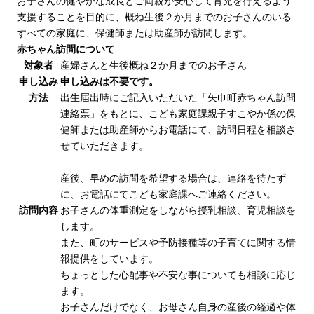
お子さんの健やかな成長とご両親が安心して育児を行えるよう
支援することを目的に、概ね生後２か月までのお子さんのいる
すべての家庭に、保健師または助産師が訪問します。
赤ちゃん訪問について
対象者
産婦さんと生後概ね２か月までのお子さん
申し込み
申し込みは不要です。
方法
出生届出時にご記入いただいた「矢巾町赤ちゃん訪問
連絡票」をもとに、こども家庭課親子すこやか係の保
健師または助産師からお電話にて、訪問日程を相談さ
せていただきます。
産後、早めの訪問を希望する場合は、連絡を待たず
に、お電話にてこども家庭課へご連絡ください。
訪問内容
お子さんの体重測定をしながら授乳相談、育児相談を
します。
また、町のサービスや予防接種等の子育てに関する情
報提供をしています。
ちょっとした心配事や不安な事についても相談に応じ
ます。
お子さんだけでなく、お母さん自身の産後の経過や体