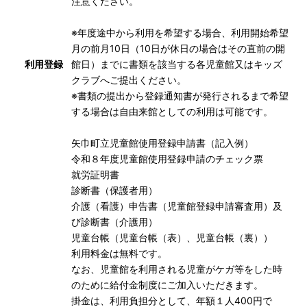
注意ください。
※年度途中から利用を希望する場合、利用開始希望
月の前月10日（10日が休日の場合はその直前の開
利用登録
館日）までに書類を該当する各児童館又はキッズ
クラブへご提出ください。
※書類の提出から登録通知書が発行されるまで希望
する場合は自由来館としての利用は可能です。
矢巾町立児童館使用登録申請書
（
記入例
）
令和８年度児童館使用登録申請のチェック票
就労証明書
診断書（保護者用）
介護（看護）申告書（児童館登録申請審査用）及
び診断書（介護用）
児童台帳
（
児童台帳（表）
、
児童台帳（裏）
）
利用料金は無料です。
なお、児童館を利用される児童がケガ等をした時
のために給付金制度にご加入いただきます。
掛金は、利用負担分として、年額１人400円で