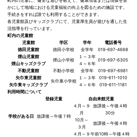
町内の児童に、健全な遊びを教えて、健康増進または情操を豊
かにして地域における児童福祉の向上を図るための施設です。
手続きをすれば誰でも利用することができます。
各児童館及びキッズクラブにて、児童厚生員が遊びを通した生
活指導を行っています。
町内の児童館
児童館
学区
学年
電話番号
徳田児童館
徳田小学校
全学年
019-697-4668
煙山児童館
１～３年
煙山小学校
019-697-6305
煙山キッズクラブ
４～６年
不動児童館
不動小学校
全学年
019-697-6981
矢巾東児童館
１～３年
019-611-1010
矢巾東小学校
矢巾東キッズクラブ
４～６年
019-611-1181
利用時間について
登録児童
自由来館児童
４月～９
放課後～午後４時
月
30分
学校がある日
放課後～午後７時
10月～
放課後～午後４時
３月
４月～９
午前10時～午後４時