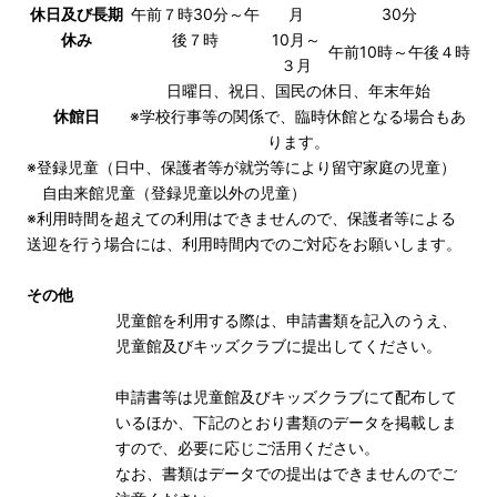
休日及び長期
午前７時30分～午
月
30分
休み
後７時
10月～
午前10時～午後４時
３月
日曜日、祝日、国民の休日、年末年始
休館日
※学校行事等の関係で、臨時休館となる場合もあ
ります。
※登録児童（日中、保護者等が就労等により留守家庭の児童）
自由来館児童（登録児童以外の児童）
※利用時間を超えての利用はできませんので、保護者等による
送迎を行う場合には、利用時間内でのご対応をお願いします。
その他
児童館を利用する際は、申請書類を記入のうえ、
児童館及びキッズクラブに提出してください。
申請書等は児童館及びキッズクラブにて配布して
いるほか、下記のとおり書類のデータを掲載しま
すので、必要に応じご活用ください。
なお、書類はデータでの提出はできませんのでご