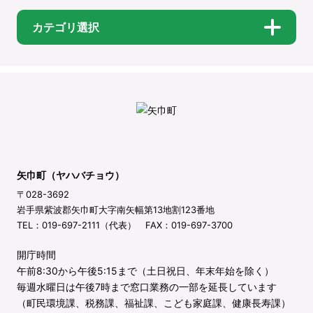
カテゴリ選択
矢巾町（ヤハバチョウ）
〒028-3692
岩手県紫波郡矢巾町大字南矢幅第13地割123番地
TEL：019-697-2111（代表） FAX：019-697-3700
開庁時間
午前8:30から午後5:15まで（土日祝日、年末年始を除く）
毎週水曜日は午後7時まで窓口業務の一部を延長しています
（町民環境課、税務課、福祉課、こども家庭課、健康長寿課）